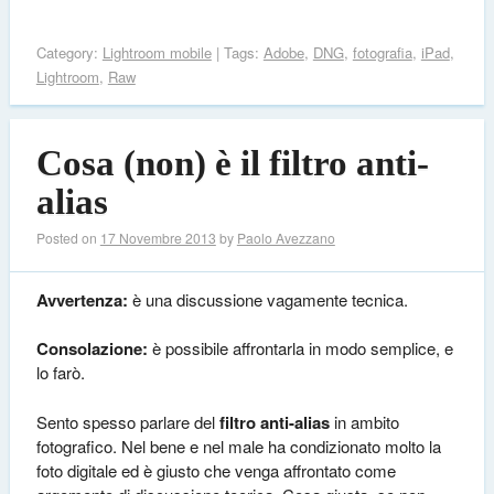
Category:
Lightroom mobile
| Tags:
Adobe
,
DNG
,
fotografia
,
iPad
,
Lightroom
,
Raw
Cosa (non) è il filtro anti-
alias
Posted on
17 Novembre 2013
by
Paolo Avezzano
Avvertenza:
è una discussione vagamente tecnica.
Consolazione:
è possibile affrontarla in modo semplice, e
lo farò.
Sento spesso parlare del
filtro anti-alias
in ambito
fotografico. Nel bene e nel male ha condizionato molto la
foto digitale ed è giusto che venga affrontato come