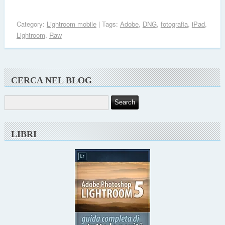
Category:
Lightroom mobile
| Tags:
Adobe
,
DNG
,
fotografia
,
iPad
,
Lightroom
,
Raw
CERCA NEL BLOG
LIBRI