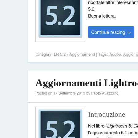
riportate altre interessan
5.0.
Buona lettura.
Continue reading
→
Category:
LR 5.2 - Aggiornamenti
| Tags:
Adobe
,
Aggiorn
Aggiornamenti Lightroo
Posted on
17 Settembre 2013
by
Paolo Avezzano
Introduzione
Nel libro
“Lightroom 5: Gu
l’aggiornamento 5.1 come 