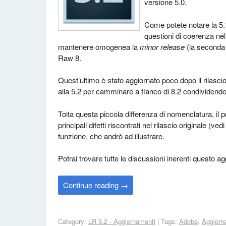
versione 5.0.
Come potete notare la 5.1
questioni di coerenza nel
mantenere omogenea la
minor release
(la seconda 
Raw 8.
Quest’ultimo è stato aggiornato poco dopo il rilasci
alla 5.2 per camminare a fianco di 8.2 condividendon
Tolta questa piccola differenza di nomenclatura, il p
principali difetti riscontrati nel rilascio originale (ved
funzione, che andrò ad illustrare.
Potrai trovare tutte le discussioni inerenti questo
Continue reading
→
Category:
LR 5.2 - Aggiornamenti
| Tags:
Adobe
,
Aggiorn