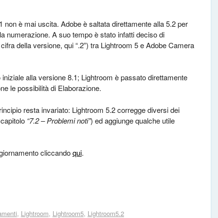
 non è mai uscita. Adobe è saltata direttamente alla 5.2 per
la numerazione. A suo tempo è stato infatti deciso di
cifra della versione, qui “.2”) tra Lightroom 5 e Adobe Camera
o iniziale alla versione 8.1; Lightroom è passato direttamente
e le possibilità di Elaborazione.
rincipio resta invariato: Lightroom 5.2 corregge diversi dei
i capitolo
“7.2 – Problemi noti”
) ed aggiunge qualche utile
 aggiornamento cliccando
qui
.
amenti
,
Lightroom
,
Lightroom5
,
Lightroom5.2