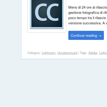
Meno di 24 ore al rilasci
gestione fotografica di r
poco tempo tra il rilascio
versione successiva. A vo
Continue reading
→
Category:
Lightroom
,
Uncategorized
| Tags:
Adobe
,
Lighr